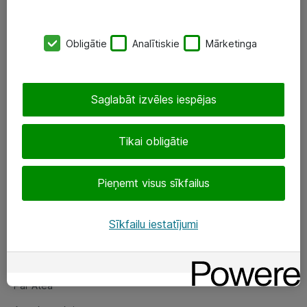
SIA „ATEA”
Obligātie
Analītiskie
Mārketinga
+(371) 67 81 90 50
eShop@atea.lv
Saglabāt izvēles iespējas
Ūnijas 15, Rīga
Tikai obligātie
Sekojiet mums
Pieņemt visus sīkfailus
LinkedIn
Facebook
Sīkfailu iestatījumi
Par Atea
Par Atea