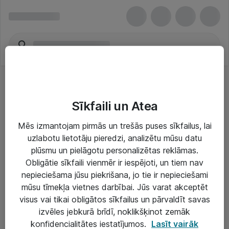
Sīkfaili un Atea
Mēs izmantojam pirmās un trešās puses sīkfailus, lai
uzlabotu lietotāju pieredzi, analizētu mūsu datu
Risinājumi & Pakalpojumi
plūsmu un pielāgotu personalizētas reklāmas.
Obligātie sīkfaili vienmēr ir iespējoti, un tiem nav
IT serviss un atbalsts
nepieciešama jūsu piekrišana, jo tie ir nepieciešami
IT infrastruktūra
mūsu tīmekļa vietnes darbībai. Jūs varat akceptēt
visus vai tikai obligātos sīkfailus un pārvaldīt savas
Darba vietu IT risinājumi
izvēles jebkurā brīdī, noklikšķinot zemāk
Serveri un datu centri
konfidencialitātes iestatījumos.
Lasīt vairāk