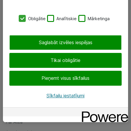
SIA „ATEA”
Obligātie
Analītiskie
Mārketinga
+(371) 67 81 90 50
eShop@atea.lv
Saglabāt izvēles iespējas
Ūnijas 15, Rīga
Tikai obligātie
Sekojiet mums
Pieņemt visus sīkfailus
LinkedIn
Facebook
Sīkfailu iestatījumi
Par Atea
Par Atea