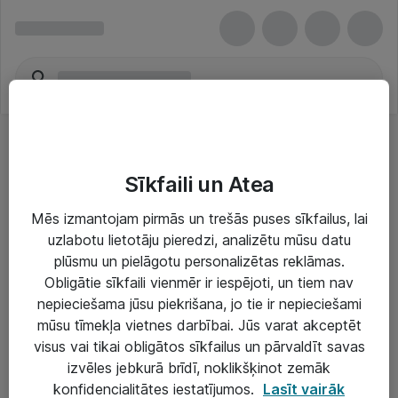
Sīkfaili un Atea
Mēs izmantojam pirmās un trešās puses sīkfailus, lai
uzlabotu lietotāju pieredzi, analizētu mūsu datu
Risinājumi & Pakalpojumi
plūsmu un pielāgotu personalizētas reklāmas.
Obligātie sīkfaili vienmēr ir iespējoti, un tiem nav
IT serviss un atbalsts
nepieciešama jūsu piekrišana, jo tie ir nepieciešami
IT infrastruktūra
mūsu tīmekļa vietnes darbībai. Jūs varat akceptēt
visus vai tikai obligātos sīkfailus un pārvaldīt savas
Darba vietu IT risinājumi
izvēles jebkurā brīdī, noklikšķinot zemāk
Serveri un datu centri
konfidencialitātes iestatījumos.
Lasīt vairāk