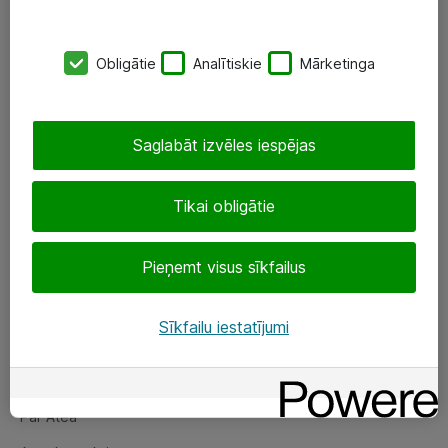
SIA „ATEA”
Obligātie
Analītiskie
Mārketinga
+(371) 67 81 90 50
eShop@atea.lv
Saglabāt izvēles iespējas
Ūnijas 15, Rīga
Tikai obligātie
Sekojiet mums
Pieņemt visus sīkfailus
LinkedIn
Facebook
Sīkfailu iestatījumi
Par Atea
Par Atea