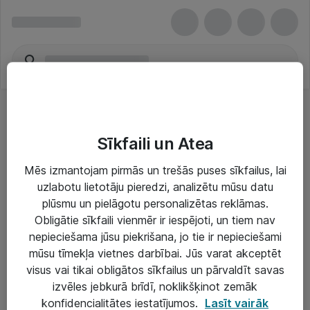
Sīkfaili un Atea
Mēs izmantojam pirmās un trešās puses sīkfailus, lai
uzlabotu lietotāju pieredzi, analizētu mūsu datu
Risinājumi & Pakalpojumi
plūsmu un pielāgotu personalizētas reklāmas.
Obligātie sīkfaili vienmēr ir iespējoti, un tiem nav
IT serviss un atbalsts
nepieciešama jūsu piekrišana, jo tie ir nepieciešami
IT infrastruktūra
mūsu tīmekļa vietnes darbībai. Jūs varat akceptēt
visus vai tikai obligātos sīkfailus un pārvaldīt savas
Darba vietu IT risinājumi
izvēles jebkurā brīdī, noklikšķinot zemāk
Serveri un datu centri
konfidencialitātes iestatījumos.
Lasīt vairāk