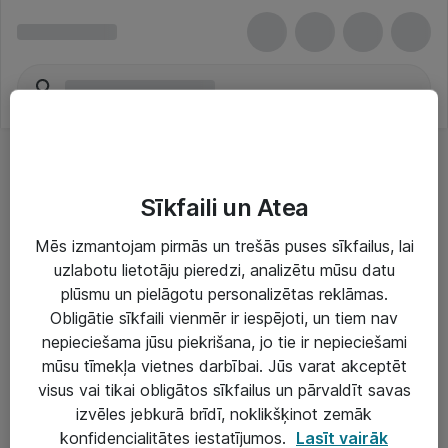
Sīkfaili un Atea
Mēs izmantojam pirmās un trešās puses sīkfailus, lai
uzlabotu lietotāju pieredzi, analizētu mūsu datu
Risinājumi & Pakalpojumi
plūsmu un pielāgotu personalizētas reklāmas.
Obligātie sīkfaili vienmēr ir iespējoti, un tiem nav
IT serviss un atbalsts
nepieciešama jūsu piekrišana, jo tie ir nepieciešami
IT infrastruktūra
mūsu tīmekļa vietnes darbībai. Jūs varat akceptēt
visus vai tikai obligātos sīkfailus un pārvaldīt savas
Darba vietu IT risinājumi
izvēles jebkurā brīdī, noklikšķinot zemāk
Serveri un datu centri
konfidencialitātes iestatījumos.
Lasīt vairāk