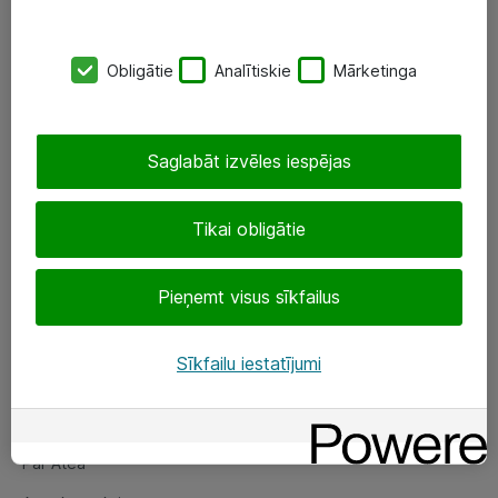
SIA „ATEA”
Obligātie
Analītiskie
Mārketinga
+(371) 67 81 90 50
eShop@atea.lv
Saglabāt izvēles iespējas
Ūnijas 15, Rīga
Tikai obligātie
Sekojiet mums
Pieņemt visus sīkfailus
LinkedIn
Facebook
Sīkfailu iestatījumi
Par Atea
Par Atea