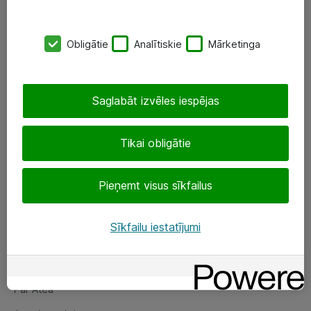
SIA „ATEA”
Obligātie
Analītiskie
Mārketinga
+(371) 67 81 90 50
eShop@atea.lv
Saglabāt izvēles iespējas
Ūnijas 15, Rīga
Tikai obligātie
Sekojiet mums
Pieņemt visus sīkfailus
LinkedIn
Facebook
Sīkfailu iestatījumi
Par Atea
Par Atea