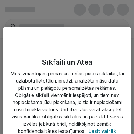
Sīkfaili un Atea
Mēs izmantojam pirmās un trešās puses sīkfailus, lai
uzlabotu lietotāju pieredzi, analizētu mūsu datu
Risinājumi & Pakalpojumi
plūsmu un pielāgotu personalizētas reklāmas.
Obligātie sīkfaili vienmēr ir iespējoti, un tiem nav
IT serviss un atbalsts
nepieciešama jūsu piekrišana, jo tie ir nepieciešami
IT infrastruktūra
mūsu tīmekļa vietnes darbībai. Jūs varat akceptēt
visus vai tikai obligātos sīkfailus un pārvaldīt savas
Darba vietu IT risinājumi
izvēles jebkurā brīdī, noklikšķinot zemāk
Serveri un datu centri
konfidencialitātes iestatījumos.
Lasīt vairāk