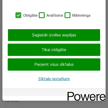
SIA „ATEA”
Obligātie
Analītiskie
Mārketinga
+(371) 67 81 90 50
eShop@atea.lv
Saglabāt izvēles iespējas
Ūnijas 15, Rīga
Tikai obligātie
Sekojiet mums
Pieņemt visus sīkfailus
LinkedIn
Facebook
Sīkfailu iestatījumi
Par Atea
Par Atea