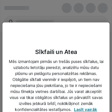
Sīkfaili un Atea
Mēs izmantojam pirmās un trešās puses sīkfailus, lai
uzlabotu lietotāju pieredzi, analizētu mūsu datu
Risinājumi & Pakalpojumi
plūsmu un pielāgotu personalizētas reklāmas.
Obligātie sīkfaili vienmēr ir iespējoti, un tiem nav
IT serviss un atbalsts
nepieciešama jūsu piekrišana, jo tie ir nepieciešami
IT infrastruktūra
mūsu tīmekļa vietnes darbībai. Jūs varat akceptēt
visus vai tikai obligātos sīkfailus un pārvaldīt savas
Darba vietu IT risinājumi
izvēles jebkurā brīdī, noklikšķinot zemāk
Serveri un datu centri
konfidencialitātes iestatījumos.
Lasīt vairāk