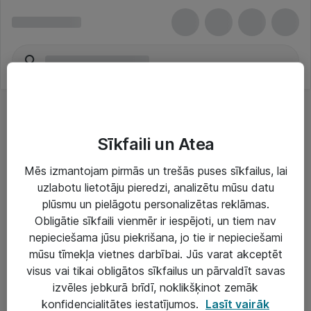
Sīkfaili un Atea
Mēs izmantojam pirmās un trešās puses sīkfailus, lai
uzlabotu lietotāju pieredzi, analizētu mūsu datu
Risinājumi & Pakalpojumi
plūsmu un pielāgotu personalizētas reklāmas.
Obligātie sīkfaili vienmēr ir iespējoti, un tiem nav
IT serviss un atbalsts
nepieciešama jūsu piekrišana, jo tie ir nepieciešami
IT infrastruktūra
mūsu tīmekļa vietnes darbībai. Jūs varat akceptēt
visus vai tikai obligātos sīkfailus un pārvaldīt savas
Darba vietu IT risinājumi
izvēles jebkurā brīdī, noklikšķinot zemāk
Serveri un datu centri
konfidencialitātes iestatījumos.
Lasīt vairāk