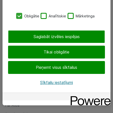
SIA „ATEA”
Obligātie
Analītiskie
Mārketinga
+(371) 67 81 90 50
eShop@atea.lv
Saglabāt izvēles iespējas
Ūnijas 15, Rīga
Tikai obligātie
Sekojiet mums
Pieņemt visus sīkfailus
LinkedIn
Facebook
Sīkfailu iestatījumi
Par Atea
Par Atea