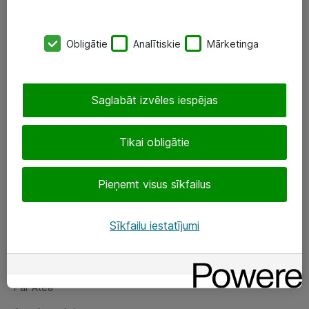
SIA „ATEA”
Obligātie
Analītiskie
Mārketinga
+(371) 67 81 90 50
eShop@atea.lv
Saglabāt izvēles iespējas
Ūnijas 15, Rīga
Tikai obligātie
Sekojiet mums
Pieņemt visus sīkfailus
LinkedIn
Facebook
Sīkfailu iestatījumi
Par Atea
Par Atea