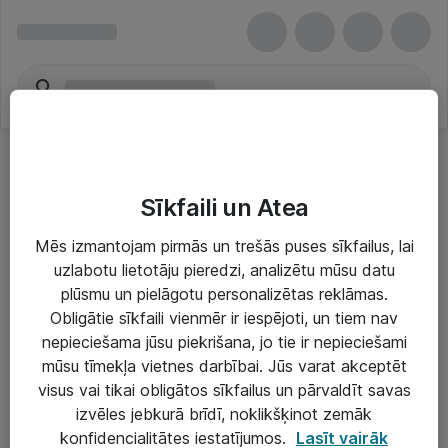
Sīkfaili un Atea
Mēs izmantojam pirmās un trešās puses sīkfailus, lai
uzlabotu lietotāju pieredzi, analizētu mūsu datu
Risinājumi & Pakalpojumi
plūsmu un pielāgotu personalizētas reklāmas.
Obligātie sīkfaili vienmēr ir iespējoti, un tiem nav
IT serviss un atbalsts
nepieciešama jūsu piekrišana, jo tie ir nepieciešami
IT infrastruktūra
mūsu tīmekļa vietnes darbībai. Jūs varat akceptēt
visus vai tikai obligātos sīkfailus un pārvaldīt savas
Darba vietu IT risinājumi
izvēles jebkurā brīdī, noklikšķinot zemāk
Serveri un datu centri
konfidencialitātes iestatījumos.
Lasīt vairāk