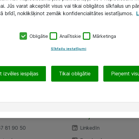
ai. Jūs varat akceptēt visus vai tikai obligātos sīkfailus un pā
rā brīdī, noklikšķinot zemāk konfidencialitātes iestatījumos.
L
Obligātie
Analītiskie
Mārketinga
Sīkfailu iestatījumi
 izvēles iespējas
Tikai obligātie
Pieņemt visu
EA”
Sekojiet mums
67 81 90 50
LinkedIn