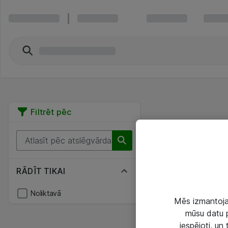
Filtrēt pēc
RĀDĪT TIKAI
Noliktavā
Mēs izmantojam
mūsu datu p
iespējoti, un