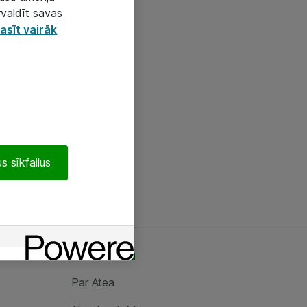
rvaldīt savas
asīt vairāk
s sīkfailus
Par Atea
Par Atea