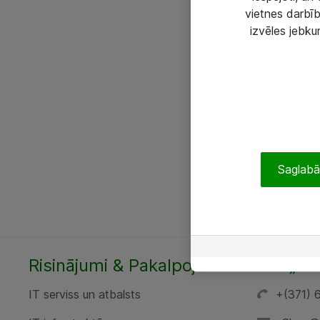
vietnes darbīb
izvēles jebku
Saglabāt
Risinājumi & Pakalpojumi
SIA „AT
IT serviss un atbalsts
+(371) 