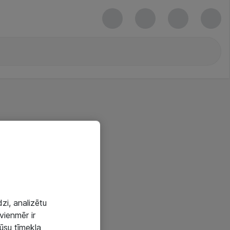
zi, analizētu
vienmēr ir
mūsu tīmekļa