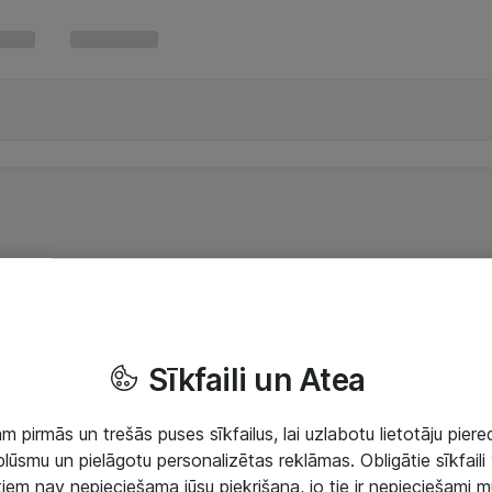
Sīkfaili un Atea
 pirmās un trešās puses sīkfailus, lai uzlabotu lietotāju piered
lūsmu un pielāgotu personalizētas reklāmas. Obligātie sīkfaili 
 tiem nav nepieciešama jūsu piekrišana, jo tie ir nepieciešami 