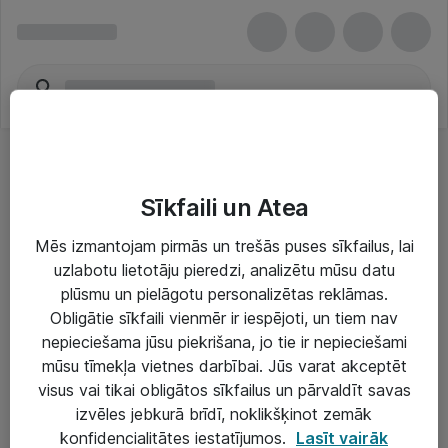
Sīkfaili un Atea
Mēs izmantojam pirmās un trešās puses sīkfailus, lai
uzlabotu lietotāju pieredzi, analizētu mūsu datu
Risinājumi & Pakalpojumi
plūsmu un pielāgotu personalizētas reklāmas.
Obligātie sīkfaili vienmēr ir iespējoti, un tiem nav
IT serviss un atbalsts
nepieciešama jūsu piekrišana, jo tie ir nepieciešami
IT infrastruktūra
mūsu tīmekļa vietnes darbībai. Jūs varat akceptēt
visus vai tikai obligātos sīkfailus un pārvaldīt savas
Darba vietu IT risinājumi
izvēles jebkurā brīdī, noklikšķinot zemāk
Serveri un datu centri
konfidencialitātes iestatījumos.
Lasīt vairāk