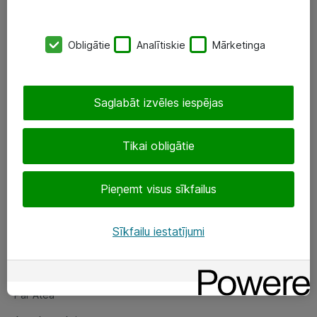
SIA „ATEA”
Obligātie
Analītiskie
Mārketinga
+(371) 67 81 90 50
eShop@atea.lv
Saglabāt izvēles iespējas
Ūnijas 15, Rīga
Tikai obligātie
Sekojiet mums
Pieņemt visus sīkfailus
LinkedIn
Facebook
Sīkfailu iestatījumi
Par Atea
Par Atea