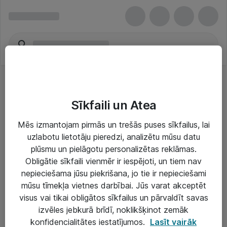
Sīkfaili un Atea
Mēs izmantojam pirmās un trešās puses sīkfailus, lai
uzlabotu lietotāju pieredzi, analizētu mūsu datu
Risinājumi & Pakalpojumi
plūsmu un pielāgotu personalizētas reklāmas.
Obligātie sīkfaili vienmēr ir iespējoti, un tiem nav
IT serviss un atbalsts
nepieciešama jūsu piekrišana, jo tie ir nepieciešami
IT infrastruktūra
mūsu tīmekļa vietnes darbībai. Jūs varat akceptēt
visus vai tikai obligātos sīkfailus un pārvaldīt savas
Darba vietu IT risinājumi
izvēles jebkurā brīdī, noklikšķinot zemāk
Serveri un datu centri
konfidencialitātes iestatījumos.
Lasīt vairāk