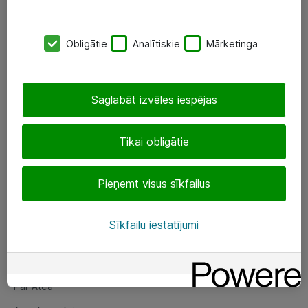
SIA „ATEA”
Obligātie
Analītiskie
Mārketinga
+(371) 67 81 90 50
eShop@atea.lv
Saglabāt izvēles iespējas
Ūnijas 15, Rīga
Tikai obligātie
Sekojiet mums
Pieņemt visus sīkfailus
LinkedIn
Facebook
Sīkfailu iestatījumi
Par Atea
Par Atea