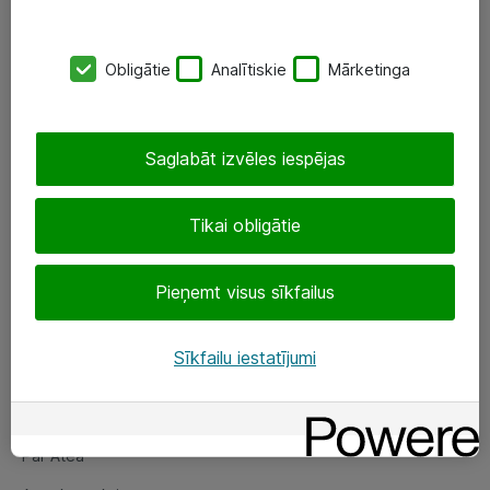
SIA „ATEA”
Obligātie
Analītiskie
Mārketinga
+(371) 67 81 90 50
eShop@atea.lv
Saglabāt izvēles iespējas
Ūnijas 15, Rīga
Tikai obligātie
Sekojiet mums
Pieņemt visus sīkfailus
LinkedIn
Facebook
Sīkfailu iestatījumi
Par Atea
Par Atea