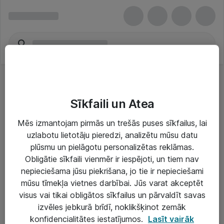
Sīkfaili un Atea
Mēs izmantojam pirmās un trešās puses sīkfailus, lai
uzlabotu lietotāju pieredzi, analizētu mūsu datu
Risinājumi & Pakalpojumi
plūsmu un pielāgotu personalizētas reklāmas.
Obligātie sīkfaili vienmēr ir iespējoti, un tiem nav
IT serviss un atbalsts
nepieciešama jūsu piekrišana, jo tie ir nepieciešami
IT infrastruktūra
mūsu tīmekļa vietnes darbībai. Jūs varat akceptēt
visus vai tikai obligātos sīkfailus un pārvaldīt savas
Darba vietu IT risinājumi
izvēles jebkurā brīdī, noklikšķinot zemāk
Serveri un datu centri
konfidencialitātes iestatījumos.
Lasīt vairāk