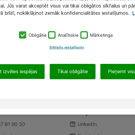
ai. Jūs varat akceptēt visus vai tikai obligātos sīkfailus un pā
rā brīdī, noklikšķinot zemāk konfidencialitātes iestatījumos.
L
Obligātie
Analītiskie
Mārketinga
Sīkfailu iestatījumi
 izvēles iespējas
Tikai obligātie
Pieņemt visu
EA”
Sekojiet mums
67 81 90 50
LinkedIn