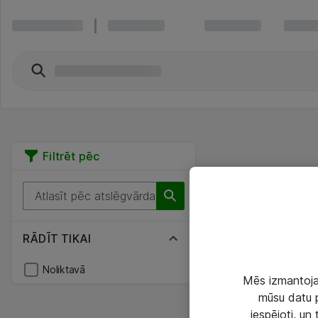
Filtrēt pēc
RĀDĪT TIKAI
Noliktavā
Mēs izmantojam
mūsu datu p
iespējoti, un