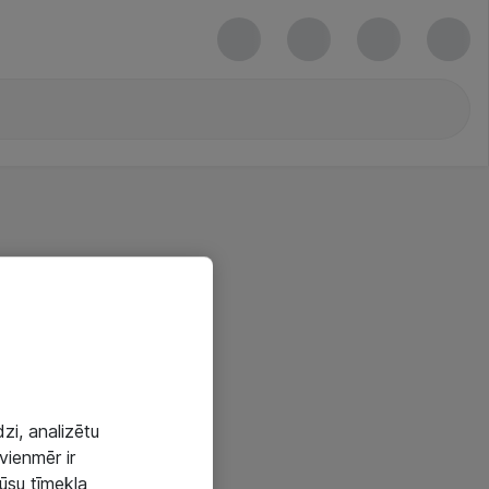
zi, analizētu
vienmēr ir
mūsu tīmekļa