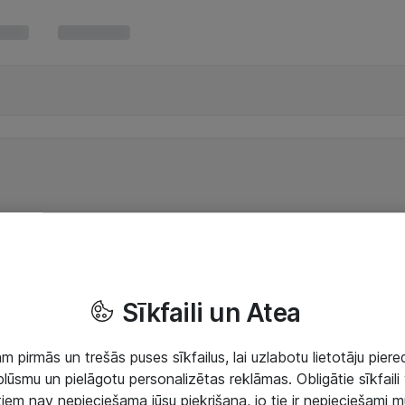
Sīkfaili un Atea
 pirmās un trešās puses sīkfailus, lai uzlabotu lietotāju piered
lūsmu un pielāgotu personalizētas reklāmas. Obligātie sīkfaili 
 tiem nav nepieciešama jūsu piekrišana, jo tie ir nepieciešami 