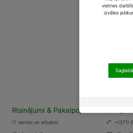
vietnes darbīb
izvēles jebku
Saglabāt
Risinājumi & Pakalpojumi
SIA „AT
IT serviss un atbalsts
+(371) 