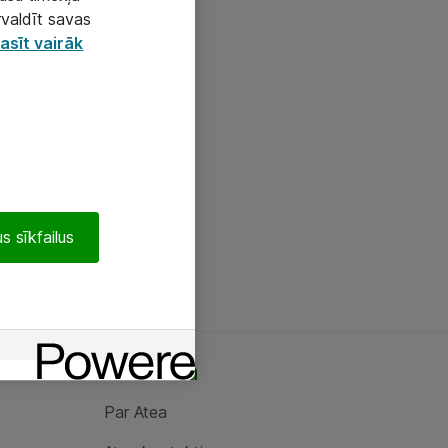
rvaldīt savas
asīt vairāk
s sīkfailus
Par Atea
Par Atea