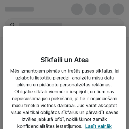
Sīkfaili un Atea
Mēs izmantojam pirmās un trešās puses sīkfailus, lai
uzlabotu lietotāju pieredzi, analizētu mūsu datu
Risinājumi & Pakalpojumi
plūsmu un pielāgotu personalizētas reklāmas.
Obligātie sīkfaili vienmēr ir iespējoti, un tiem nav
IT serviss un atbalsts
nepieciešama jūsu piekrišana, jo tie ir nepieciešami
IT infrastruktūra
mūsu tīmekļa vietnes darbībai. Jūs varat akceptēt
visus vai tikai obligātos sīkfailus un pārvaldīt savas
Darba vietu IT risinājumi
izvēles jebkurā brīdī, noklikšķinot zemāk
Serveri un datu centri
konfidencialitātes iestatījumos.
Lasīt vairāk