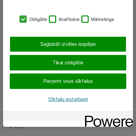
SIA „ATEA”
Obligātie
Analītiskie
Mārketinga
+(371) 67 81 90 50
eShop@atea.lv
Saglabāt izvēles iespējas
Ūnijas 15, Rīga
Tikai obligātie
Sekojiet mums
Pieņemt visus sīkfailus
LinkedIn
Facebook
Sīkfailu iestatījumi
Par Atea
Par Atea