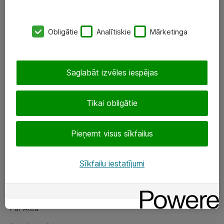
SIA „ATEA”
Obligātie
Analītiskie
Mārketinga
+(371) 67 81 90 50
eShop@atea.lv
Saglabāt izvēles iespējas
Ūnijas 15, Rīga
Tikai obligātie
Sekojiet mums
Pieņemt visus sīkfailus
LinkedIn
Facebook
Sīkfailu iestatījumi
Par Atea
Par Atea