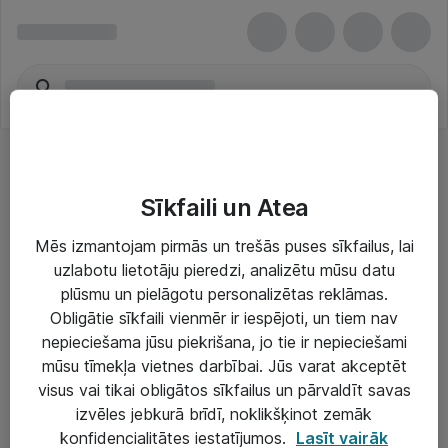
Sīkfaili un Atea
Mēs izmantojam pirmās un trešās puses sīkfailus, lai
uzlabotu lietotāju pieredzi, analizētu mūsu datu
Risinājumi & Pakalpojumi
plūsmu un pielāgotu personalizētas reklāmas.
Obligātie sīkfaili vienmēr ir iespējoti, un tiem nav
IT serviss un atbalsts
nepieciešama jūsu piekrišana, jo tie ir nepieciešami
IT infrastruktūra
mūsu tīmekļa vietnes darbībai. Jūs varat akceptēt
visus vai tikai obligātos sīkfailus un pārvaldīt savas
Darba vietu IT risinājumi
izvēles jebkurā brīdī, noklikšķinot zemāk
Serveri un datu centri
konfidencialitātes iestatījumos.
Lasīt vairāk