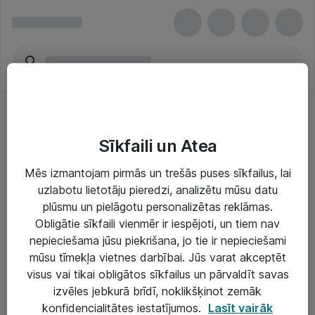
Sīkfaili un Atea
Mēs izmantojam pirmās un trešās puses sīkfailus, lai
uzlabotu lietotāju pieredzi, analizētu mūsu datu
Risinājumi & Pakalpojumi
plūsmu un pielāgotu personalizētas reklāmas.
Obligātie sīkfaili vienmēr ir iespējoti, un tiem nav
IT serviss un atbalsts
nepieciešama jūsu piekrišana, jo tie ir nepieciešami
IT infrastruktūra
mūsu tīmekļa vietnes darbībai. Jūs varat akceptēt
visus vai tikai obligātos sīkfailus un pārvaldīt savas
Darba vietu IT risinājumi
izvēles jebkurā brīdī, noklikšķinot zemāk
Serveri un datu centri
konfidencialitātes iestatījumos.
Lasīt vairāk