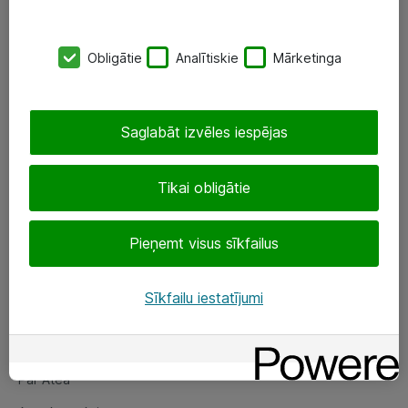
SIA „ATEA”
Obligātie
Analītiskie
Mārketinga
+(371) 67 81 90 50
eShop@atea.lv
Saglabāt izvēles iespējas
Ūnijas 15, Rīga
Tikai obligātie
Sekojiet mums
Pieņemt visus sīkfailus
LinkedIn
Facebook
Sīkfailu iestatījumi
Par Atea
Par Atea