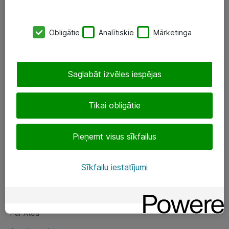
SIA „ATEA”
Obligātie
Analītiskie
Mārketinga
+(371) 67 81 90 50
eShop@atea.lv
Saglabāt izvēles iespējas
Ūnijas 15, Rīga
Tikai obligātie
Sekojiet mums
Pieņemt visus sīkfailus
LinkedIn
Facebook
Sīkfailu iestatījumi
Par Atea
Par Atea