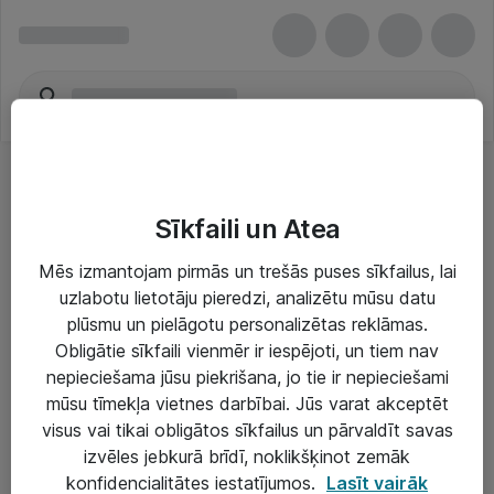
Sīkfaili un Atea
Mēs izmantojam pirmās un trešās puses sīkfailus, lai
uzlabotu lietotāju pieredzi, analizētu mūsu datu
Risinājumi & Pakalpojumi
plūsmu un pielāgotu personalizētas reklāmas.
Obligātie sīkfaili vienmēr ir iespējoti, un tiem nav
IT serviss un atbalsts
nepieciešama jūsu piekrišana, jo tie ir nepieciešami
IT infrastruktūra
mūsu tīmekļa vietnes darbībai. Jūs varat akceptēt
visus vai tikai obligātos sīkfailus un pārvaldīt savas
Darba vietu IT risinājumi
izvēles jebkurā brīdī, noklikšķinot zemāk
Serveri un datu centri
konfidencialitātes iestatījumos.
Lasīt vairāk