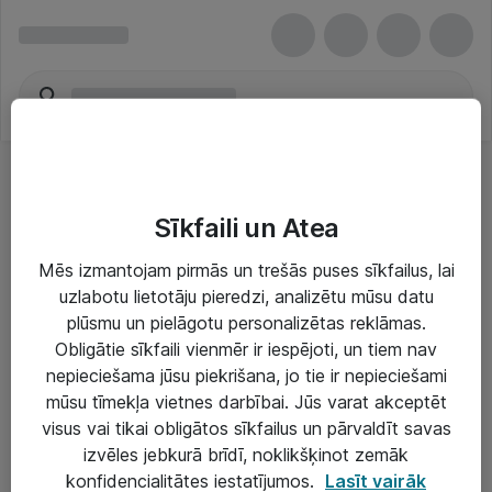
Sīkfaili un Atea
Mēs izmantojam pirmās un trešās puses sīkfailus, lai
uzlabotu lietotāju pieredzi, analizētu mūsu datu
Risinājumi & Pakalpojumi
plūsmu un pielāgotu personalizētas reklāmas.
Obligātie sīkfaili vienmēr ir iespējoti, un tiem nav
IT serviss un atbalsts
nepieciešama jūsu piekrišana, jo tie ir nepieciešami
IT infrastruktūra
mūsu tīmekļa vietnes darbībai. Jūs varat akceptēt
visus vai tikai obligātos sīkfailus un pārvaldīt savas
Darba vietu IT risinājumi
izvēles jebkurā brīdī, noklikšķinot zemāk
Serveri un datu centri
konfidencialitātes iestatījumos.
Lasīt vairāk