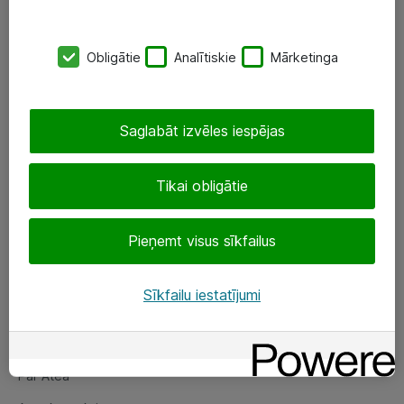
SIA „ATEA”
Obligātie
Analītiskie
Mārketinga
+(371) 67 81 90 50
eShop@atea.lv
Saglabāt izvēles iespējas
Ūnijas 15, Rīga
Tikai obligātie
Sekojiet mums
Pieņemt visus sīkfailus
LinkedIn
Facebook
Sīkfailu iestatījumi
Par Atea
Par Atea