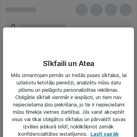
Sīkfaili un Atea
Mēs izmantojam pirmās un trešās puses sīkfailus, lai
uzlabotu lietotāju pieredzi, analizētu mūsu datu
Risinājumi & Pakalpojumi
plūsmu un pielāgotu personalizētas reklāmas.
Obligātie sīkfaili vienmēr ir iespējoti, un tiem nav
IT serviss un atbalsts
nepieciešama jūsu piekrišana, jo tie ir nepieciešami
IT infrastruktūra
mūsu tīmekļa vietnes darbībai. Jūs varat akceptēt
visus vai tikai obligātos sīkfailus un pārvaldīt savas
Darba vietu IT risinājumi
izvēles jebkurā brīdī, noklikšķinot zemāk
Serveri un datu centri
konfidencialitātes iestatījumos.
Lasīt vairāk