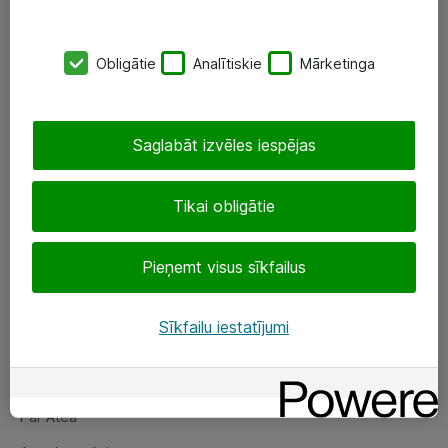
SIA „ATEA”
Obligātie
Analītiskie
Mārketinga
+(371) 67 81 90 50
eShop@atea.lv
Saglabāt izvēles iespējas
Ūnijas 15, Rīga
Tikai obligātie
Sekojiet mums
Pieņemt visus sīkfailus
LinkedIn
Facebook
Sīkfailu iestatījumi
Par Atea
Par Atea