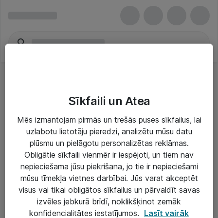
Sīkfaili un Atea
Mēs izmantojam pirmās un trešās puses sīkfailus, lai
uzlabotu lietotāju pieredzi, analizētu mūsu datu
Risinājumi & Pakalpojumi
plūsmu un pielāgotu personalizētas reklāmas.
Obligātie sīkfaili vienmēr ir iespējoti, un tiem nav
IT serviss un atbalsts
nepieciešama jūsu piekrišana, jo tie ir nepieciešami
IT infrastruktūra
mūsu tīmekļa vietnes darbībai. Jūs varat akceptēt
visus vai tikai obligātos sīkfailus un pārvaldīt savas
Darba vietu IT risinājumi
izvēles jebkurā brīdī, noklikšķinot zemāk
Serveri un datu centri
konfidencialitātes iestatījumos.
Lasīt vairāk