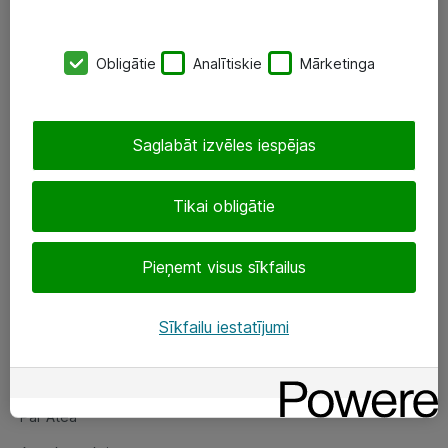
SIA „ATEA”
Obligātie
Analītiskie
Mārketinga
+(371) 67 81 90 50
eShop@atea.lv
Saglabāt izvēles iespējas
Ūnijas 15, Rīga
Tikai obligātie
Sekojiet mums
Pieņemt visus sīkfailus
LinkedIn
Facebook
Sīkfailu iestatījumi
Par Atea
Par Atea