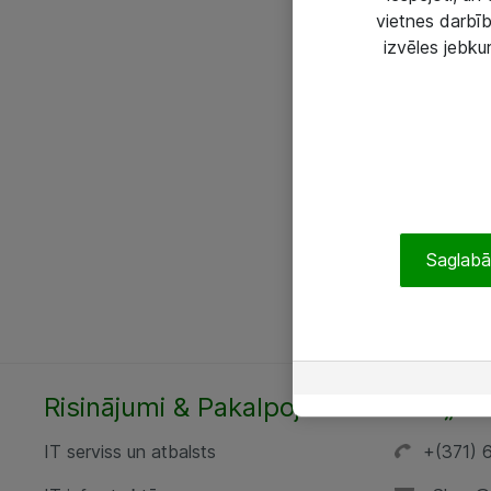
vietnes darbīb
izvēles jebku
Saglabāt
Risinājumi & Pakalpojumi
SIA „AT
IT serviss un atbalsts
+(371) 