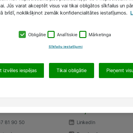
ai. Jūs varat akceptēt visus vai tikai obligātos sīkfailus un pā
rā brīdī, noklikšķinot zemāk konfidencialitātes iestatījumos.
L
Obligātie
Analītiskie
Mārketinga
Sīkfailu iestatījumi
 izvēles iespējas
Tikai obligātie
Pieņemt visu
EA”
Sekojiet mums
67 81 90 50
LinkedIn