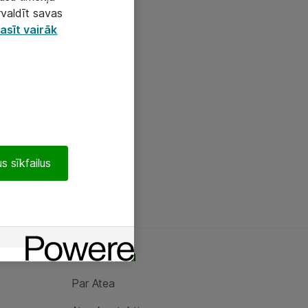
rvaldīt savas
asīt vairāk
s sīkfailus
Par Atea
Par Atea