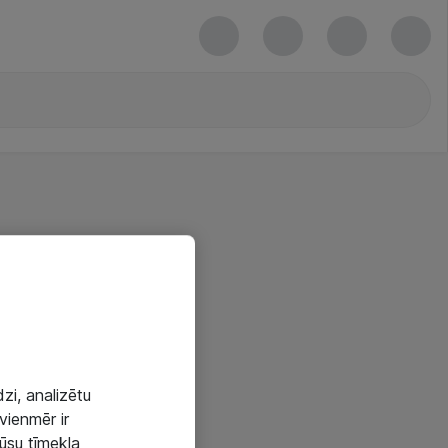
zi, analizētu
vienmēr ir
mūsu tīmekļa