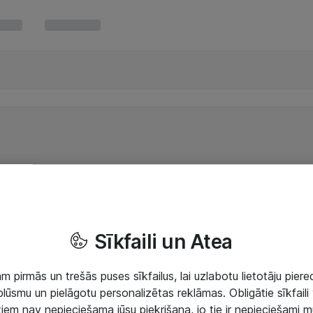
Sīkfaili un Atea
 pirmās un trešās puses sīkfailus, lai uzlabotu lietotāju piered
lūsmu un pielāgotu personalizētas reklāmas. Obligātie sīkfaili 
 tiem nav nepieciešama jūsu piekrišana, jo tie ir nepieciešami 