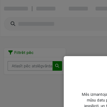
Filtrēt pēc
Mēs izmantojam
mūsu datu p
iespējoti, un