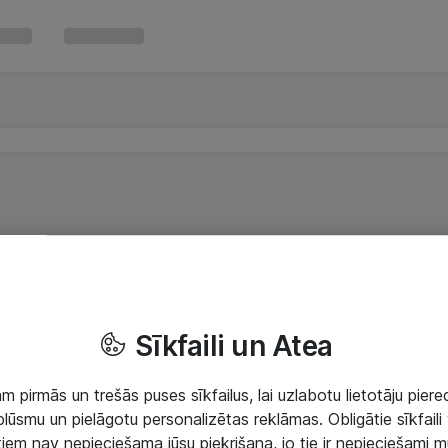
Sīkfaili un Atea
 pirmās un trešās puses sīkfailus, lai uzlabotu lietotāju piered
lūsmu un pielāgotu personalizētas reklāmas. Obligātie sīkfaili 
 tiem nav nepieciešama jūsu piekrišana, jo tie ir nepieciešami 