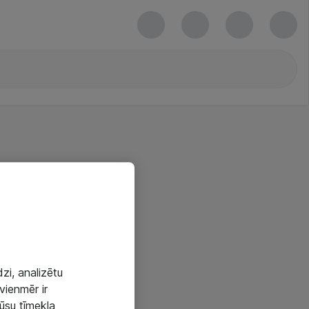
zi, analizētu
vienmēr ir
mūsu tīmekļa