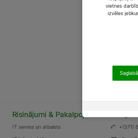
vietnes darbīb
izvēles jebku
Saglabāt
Risinājumi & Pakalpojumi
SIA „AT
IT serviss un atbalsts
+(371) 