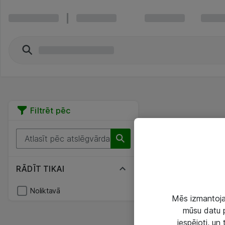
Filtrēt pēc
RĀDĪT TIKAI
Noliktavā
Mēs izmantojam
mūsu datu p
iespējoti, un