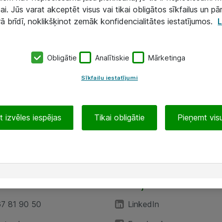
ai. Jūs varat akceptēt visus vai tikai obligātos sīkfailus un pā
rā brīdī, noklikšķinot zemāk konfidencialitātes iestatījumos.
L
Obligātie
Analītiskie
Mārketinga
Sīkfailu iestatījumi
 izvēles iespējas
Tikai obligātie
Pieņemt visu
EA”
Sekojiet mums
67 81 90 50
LinkedIn