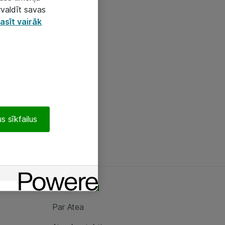
rvaldīt savas
asīt vairāk
s sīkfailus
Par Atea
Par Atea