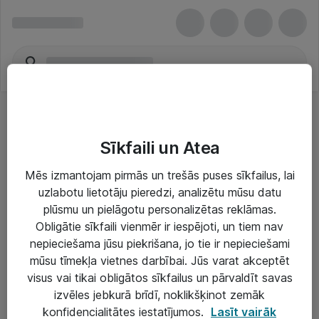
Sīkfaili un Atea
Mēs izmantojam pirmās un trešās puses sīkfailus, lai
uzlabotu lietotāju pieredzi, analizētu mūsu datu
Risinājumi & Pakalpojumi
plūsmu un pielāgotu personalizētas reklāmas.
Obligātie sīkfaili vienmēr ir iespējoti, un tiem nav
IT serviss un atbalsts
nepieciešama jūsu piekrišana, jo tie ir nepieciešami
IT infrastruktūra
mūsu tīmekļa vietnes darbībai. Jūs varat akceptēt
visus vai tikai obligātos sīkfailus un pārvaldīt savas
Darba vietu IT risinājumi
izvēles jebkurā brīdī, noklikšķinot zemāk
Serveri un datu centri
konfidencialitātes iestatījumos.
Lasīt vairāk