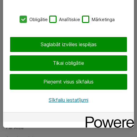
SIA „ATEA”
Obligātie
Analītiskie
Mārketinga
+(371) 67 81 90 50
eShop@atea.lv
Saglabāt izvēles iespējas
Ūnijas 15, Rīga
Tikai obligātie
Sekojiet mums
Pieņemt visus sīkfailus
LinkedIn
Facebook
Sīkfailu iestatījumi
Par Atea
Par Atea