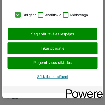
SIA „ATEA”
Obligātie
Analītiskie
Mārketinga
+(371) 67 81 90 50
eShop@atea.lv
Saglabāt izvēles iespējas
Ūnijas 15, Rīga
Tikai obligātie
Sekojiet mums
Pieņemt visus sīkfailus
LinkedIn
Facebook
Sīkfailu iestatījumi
Par Atea
Par Atea