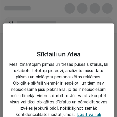
Sīkfaili un Atea
Mēs izmantojam pirmās un trešās puses sīkfailus, lai
uzlabotu lietotāju pieredzi, analizētu mūsu datu
Risinājumi & Pakalpojumi
plūsmu un pielāgotu personalizētas reklāmas.
Obligātie sīkfaili vienmēr ir iespējoti, un tiem nav
IT serviss un atbalsts
nepieciešama jūsu piekrišana, jo tie ir nepieciešami
IT infrastruktūra
mūsu tīmekļa vietnes darbībai. Jūs varat akceptēt
visus vai tikai obligātos sīkfailus un pārvaldīt savas
Darba vietu IT risinājumi
izvēles jebkurā brīdī, noklikšķinot zemāk
Serveri un datu centri
konfidencialitātes iestatījumos.
Lasīt vairāk