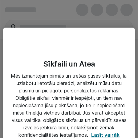
Sīkfaili un Atea
Mēs izmantojam pirmās un trešās puses sīkfailus, lai
uzlabotu lietotāju pieredzi, analizētu mūsu datu
Risinājumi & Pakalpojumi
plūsmu un pielāgotu personalizētas reklāmas.
Obligātie sīkfaili vienmēr ir iespējoti, un tiem nav
IT serviss un atbalsts
nepieciešama jūsu piekrišana, jo tie ir nepieciešami
IT infrastruktūra
mūsu tīmekļa vietnes darbībai. Jūs varat akceptēt
visus vai tikai obligātos sīkfailus un pārvaldīt savas
Darba vietu IT risinājumi
izvēles jebkurā brīdī, noklikšķinot zemāk
Serveri un datu centri
konfidencialitātes iestatījumos.
Lasīt vairāk