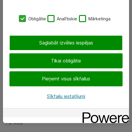
SIA „ATEA”
Obligātie
Analītiskie
Mārketinga
+(371) 67 81 90 50
eShop@atea.lv
Saglabāt izvēles iespējas
Ūnijas 15, Rīga
Tikai obligātie
Sekojiet mums
Pieņemt visus sīkfailus
LinkedIn
Facebook
Sīkfailu iestatījumi
Par Atea
Par Atea