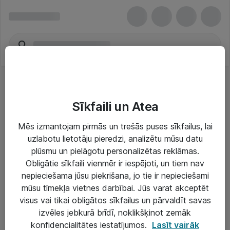
Sīkfaili un Atea
Mēs izmantojam pirmās un trešās puses sīkfailus, lai
uzlabotu lietotāju pieredzi, analizētu mūsu datu
Risinājumi & Pakalpojumi
plūsmu un pielāgotu personalizētas reklāmas.
Obligātie sīkfaili vienmēr ir iespējoti, un tiem nav
IT serviss un atbalsts
nepieciešama jūsu piekrišana, jo tie ir nepieciešami
IT infrastruktūra
mūsu tīmekļa vietnes darbībai. Jūs varat akceptēt
visus vai tikai obligātos sīkfailus un pārvaldīt savas
Darba vietu IT risinājumi
izvēles jebkurā brīdī, noklikšķinot zemāk
Serveri un datu centri
konfidencialitātes iestatījumos.
Lasīt vairāk