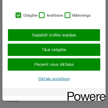
SIA „ATEA”
Obligātie
Analītiskie
Mārketinga
+(371) 67 81 90 50
eShop@atea.lv
Saglabāt izvēles iespējas
Ūnijas 15, Rīga
Tikai obligātie
Sekojiet mums
Pieņemt visus sīkfailus
LinkedIn
Facebook
Sīkfailu iestatījumi
Par Atea
Par Atea