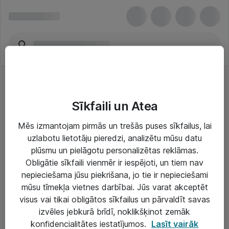
Sīkfaili un Atea
Mēs izmantojam pirmās un trešās puses sīkfailus, lai
uzlabotu lietotāju pieredzi, analizētu mūsu datu
Risinājumi & Pakalpojumi
plūsmu un pielāgotu personalizētas reklāmas.
Obligātie sīkfaili vienmēr ir iespējoti, un tiem nav
IT serviss un atbalsts
nepieciešama jūsu piekrišana, jo tie ir nepieciešami
IT infrastruktūra
mūsu tīmekļa vietnes darbībai. Jūs varat akceptēt
visus vai tikai obligātos sīkfailus un pārvaldīt savas
Darba vietu IT risinājumi
izvēles jebkurā brīdī, noklikšķinot zemāk
Serveri un datu centri
konfidencialitātes iestatījumos.
Lasīt vairāk