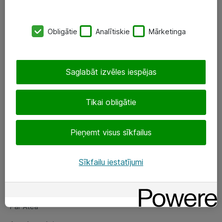
SIA „ATEA”
Obligātie
Analītiskie
Mārketinga
+(371) 67 81 90 50
eShop@atea.lv
Saglabāt izvēles iespējas
Ūnijas 15, Rīga
Tikai obligātie
Sekojiet mums
Pieņemt visus sīkfailus
LinkedIn
Facebook
Sīkfailu iestatījumi
Par Atea
Par Atea