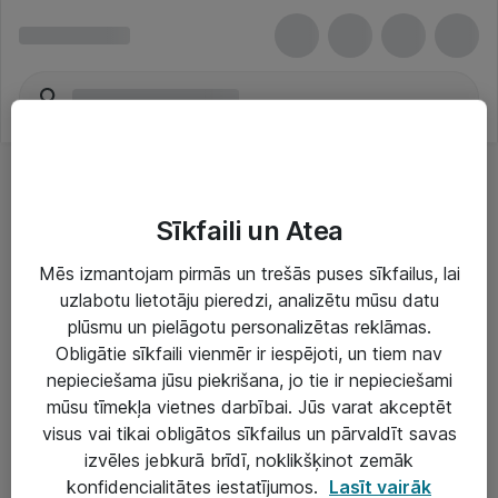
Sīkfaili un Atea
Mēs izmantojam pirmās un trešās puses sīkfailus, lai
uzlabotu lietotāju pieredzi, analizētu mūsu datu
Risinājumi & Pakalpojumi
plūsmu un pielāgotu personalizētas reklāmas.
Obligātie sīkfaili vienmēr ir iespējoti, un tiem nav
IT serviss un atbalsts
nepieciešama jūsu piekrišana, jo tie ir nepieciešami
IT infrastruktūra
mūsu tīmekļa vietnes darbībai. Jūs varat akceptēt
visus vai tikai obligātos sīkfailus un pārvaldīt savas
Darba vietu IT risinājumi
izvēles jebkurā brīdī, noklikšķinot zemāk
Serveri un datu centri
konfidencialitātes iestatījumos.
Lasīt vairāk