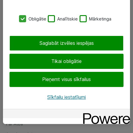
SIA „ATEA”
Obligātie
Analītiskie
Mārketinga
+(371) 67 81 90 50
eShop@atea.lv
Saglabāt izvēles iespējas
Ūnijas 15, Rīga
Tikai obligātie
Sekojiet mums
Pieņemt visus sīkfailus
LinkedIn
Facebook
Sīkfailu iestatījumi
Par Atea
Par Atea