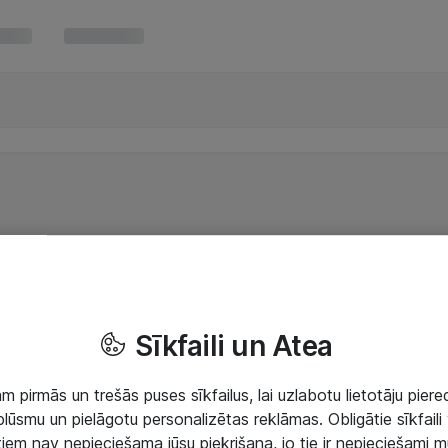
Sīkfaili un Atea
 pirmās un trešās puses sīkfailus, lai uzlabotu lietotāju piered
lūsmu un pielāgotu personalizētas reklāmas. Obligātie sīkfaili 
 tiem nav nepieciešama jūsu piekrišana, jo tie ir nepieciešami 