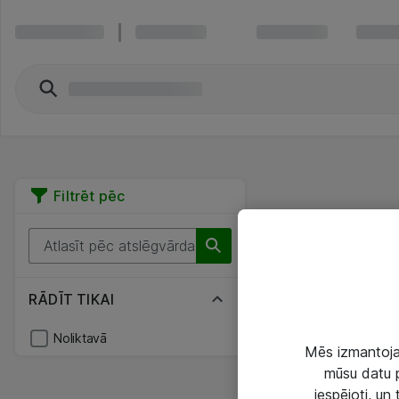
Filtrēt pēc
RĀDĪT TIKAI
Noliktavā
Mēs izmantojam
mūsu datu p
iespējoti, un