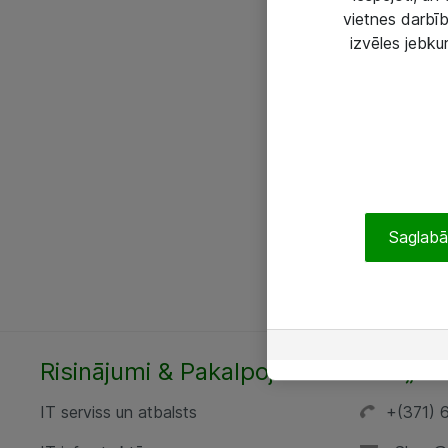
vietnes darbīb
izvēles jebku
Saglabāt
Risinājumi & Pakalpojumi
SIA „AT
IT serviss un atbalsts
+(371) 