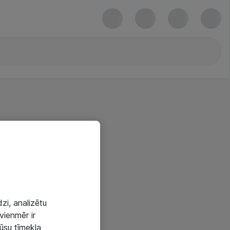
zi, analizētu
vienmēr ir
mūsu tīmekļa