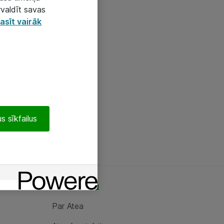
rvaldīt savas
asīt vairāk
s sīkfailus
Par Atea
Par Atea