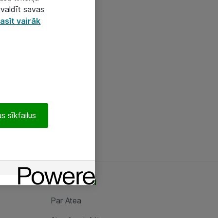
rvaldīt savas
asīt vairāk
s sīkfailus
Par Atea
Par Atea