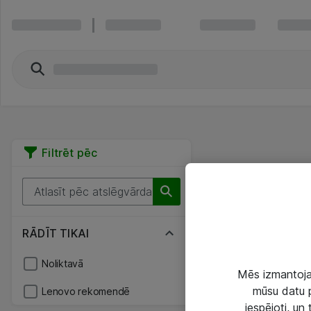
Filtrēt pēc
RĀDĪT TIKAI
Noliktavā
Mēs izmantojam
mūsu datu p
Lenovo rekomendē
iespējoti, un