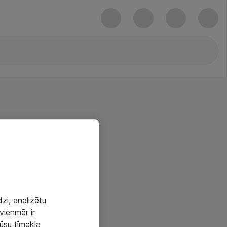
zi, analizētu
vienmēr ir
mūsu tīmekļa