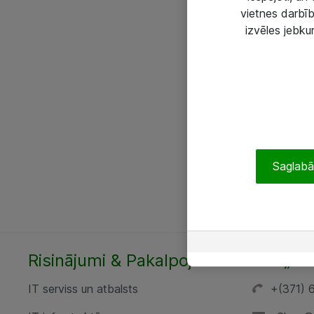
vietnes darbīb
izvēles jebku
Saglabāt
Risinājumi & Pakalpojumi
SIA „AT
IT serviss un atbalsts
+(371) 