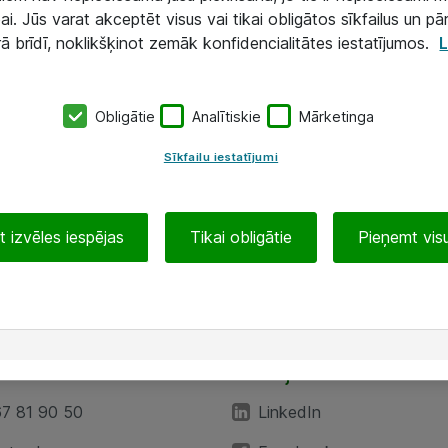
ai. Jūs varat akceptēt visus vai tikai obligātos sīkfailus un pā
rā brīdī, noklikšķinot zemāk konfidencialitātes iestatījumos.
L
Obligātie
Analītiskie
Mārketinga
Sīkfailu iestatījumi
 izvēles iespējas
Tikai obligātie
Pieņemt visu
EA”
Sekojiet mums
67 81 90 50
LinkedIn