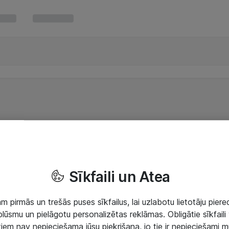
Sīkfaili un Atea
 pirmās un trešās puses sīkfailus, lai uzlabotu lietotāju piered
lūsmu un pielāgotu personalizētas reklāmas. Obligātie sīkfaili 
 tiem nav nepieciešama jūsu piekrišana, jo tie ir nepieciešami 