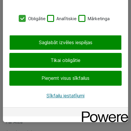
SIA „ATEA”
Obligātie
Analītiskie
Mārketinga
+(371) 67 81 90 50
eShop@atea.lv
Saglabāt izvēles iespējas
Ūnijas 15, Rīga
Tikai obligātie
Sekojiet mums
Pieņemt visus sīkfailus
LinkedIn
Facebook
Sīkfailu iestatījumi
Par Atea
Par Atea