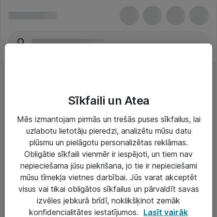
Sīkfaili un Atea
Mēs izmantojam pirmās un trešās puses sīkfailus, lai
uzlabotu lietotāju pieredzi, analizētu mūsu datu
Risinājumi & Pakalpojumi
plūsmu un pielāgotu personalizētas reklāmas.
Obligātie sīkfaili vienmēr ir iespējoti, un tiem nav
IT serviss un atbalsts
nepieciešama jūsu piekrišana, jo tie ir nepieciešami
IT infrastruktūra
mūsu tīmekļa vietnes darbībai. Jūs varat akceptēt
visus vai tikai obligātos sīkfailus un pārvaldīt savas
Darba vietu IT risinājumi
izvēles jebkurā brīdī, noklikšķinot zemāk
Serveri un datu centri
konfidencialitātes iestatījumos.
Lasīt vairāk