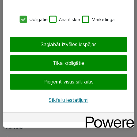
SIA „ATEA”
Obligātie
Analītiskie
Mārketinga
+(371) 67 81 90 50
eShop@atea.lv
Saglabāt izvēles iespējas
Ūnijas 15, Rīga
Tikai obligātie
Sekojiet mums
Pieņemt visus sīkfailus
LinkedIn
Facebook
Sīkfailu iestatījumi
Par Atea
Par Atea