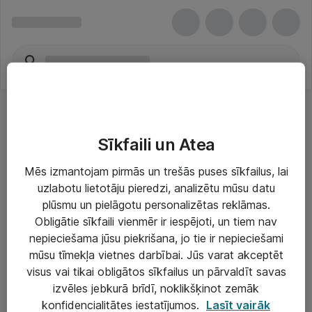
Sīkfaili un Atea
Mēs izmantojam pirmās un trešās puses sīkfailus, lai
uzlabotu lietotāju pieredzi, analizētu mūsu datu
Risinājumi & Pakalpojumi
plūsmu un pielāgotu personalizētas reklāmas.
Obligātie sīkfaili vienmēr ir iespējoti, un tiem nav
IT serviss un atbalsts
nepieciešama jūsu piekrišana, jo tie ir nepieciešami
IT infrastruktūra
mūsu tīmekļa vietnes darbībai. Jūs varat akceptēt
visus vai tikai obligātos sīkfailus un pārvaldīt savas
Darba vietu IT risinājumi
izvēles jebkurā brīdī, noklikšķinot zemāk
Serveri un datu centri
konfidencialitātes iestatījumos.
Lasīt vairāk