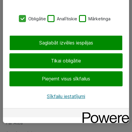
SIA „ATEA”
Obligātie
Analītiskie
Mārketinga
+(371) 67 81 90 50
eShop@atea.lv
Saglabāt izvēles iespējas
Ūnijas 15, Rīga
Tikai obligātie
Sekojiet mums
Pieņemt visus sīkfailus
LinkedIn
Facebook
Sīkfailu iestatījumi
Par Atea
Par Atea