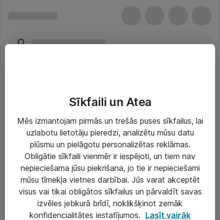
Sīkfaili un Atea
Mēs izmantojam pirmās un trešās puses sīkfailus, lai
uzlabotu lietotāju pieredzi, analizētu mūsu datu
Risinājumi & Pakalpojumi
plūsmu un pielāgotu personalizētas reklāmas.
Obligātie sīkfaili vienmēr ir iespējoti, un tiem nav
IT serviss un atbalsts
nepieciešama jūsu piekrišana, jo tie ir nepieciešami
IT infrastruktūra
mūsu tīmekļa vietnes darbībai. Jūs varat akceptēt
visus vai tikai obligātos sīkfailus un pārvaldīt savas
Darba vietu IT risinājumi
izvēles jebkurā brīdī, noklikšķinot zemāk
Serveri un datu centri
konfidencialitātes iestatījumos.
Lasīt vairāk