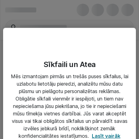
Sīkfaili un Atea
Mēs izmantojam pirmās un trešās puses sīkfailus, lai
uzlabotu lietotāju pieredzi, analizētu mūsu datu
Risinājumi & Pakalpojumi
plūsmu un pielāgotu personalizētas reklāmas.
Obligātie sīkfaili vienmēr ir iespējoti, un tiem nav
IT serviss un atbalsts
nepieciešama jūsu piekrišana, jo tie ir nepieciešami
IT infrastruktūra
mūsu tīmekļa vietnes darbībai. Jūs varat akceptēt
visus vai tikai obligātos sīkfailus un pārvaldīt savas
Darba vietu IT risinājumi
izvēles jebkurā brīdī, noklikšķinot zemāk
Serveri un datu centri
konfidencialitātes iestatījumos.
Lasīt vairāk