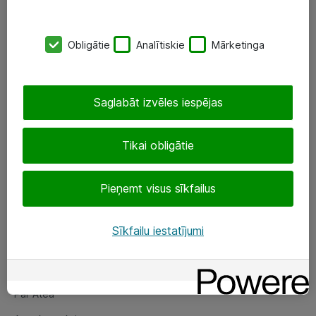
SIA „ATEA”
Obligātie
Analītiskie
Mārketinga
+(371) 67 81 90 50
eShop@atea.lv
Saglabāt izvēles iespējas
Ūnijas 15, Rīga
Tikai obligātie
Sekojiet mums
Pieņemt visus sīkfailus
LinkedIn
Facebook
Sīkfailu iestatījumi
Par Atea
Par Atea