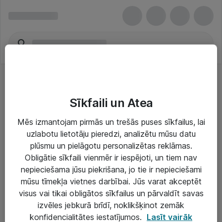
Sīkfaili un Atea
Mēs izmantojam pirmās un trešās puses sīkfailus, lai
uzlabotu lietotāju pieredzi, analizētu mūsu datu
Risinājumi & Pakalpojumi
plūsmu un pielāgotu personalizētas reklāmas.
Obligātie sīkfaili vienmēr ir iespējoti, un tiem nav
IT serviss un atbalsts
nepieciešama jūsu piekrišana, jo tie ir nepieciešami
IT infrastruktūra
mūsu tīmekļa vietnes darbībai. Jūs varat akceptēt
visus vai tikai obligātos sīkfailus un pārvaldīt savas
Darba vietu IT risinājumi
izvēles jebkurā brīdī, noklikšķinot zemāk
Serveri un datu centri
konfidencialitātes iestatījumos.
Lasīt vairāk