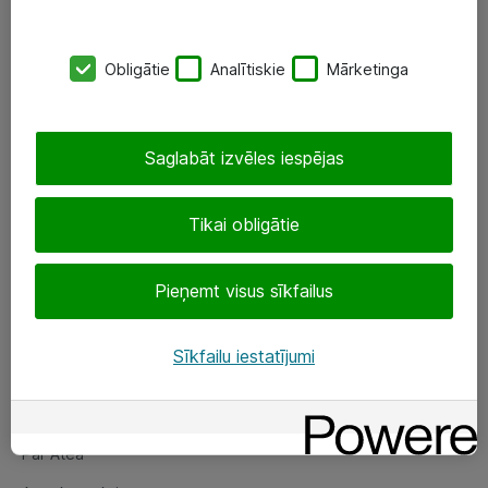
SIA „ATEA”
Obligātie
Analītiskie
Mārketinga
+(371) 67 81 90 50
eShop@atea.lv
Saglabāt izvēles iespējas
Ūnijas 15, Rīga
Tikai obligātie
Sekojiet mums
Pieņemt visus sīkfailus
LinkedIn
Facebook
Sīkfailu iestatījumi
Par Atea
Par Atea