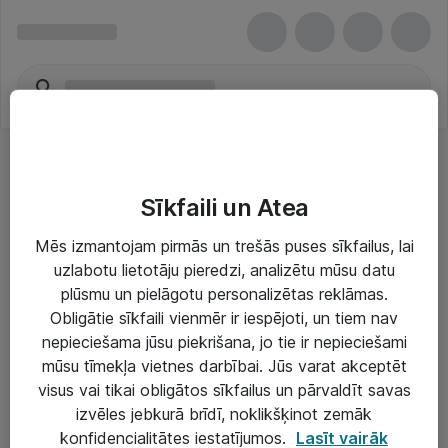
Sīkfaili un Atea
Mēs izmantojam pirmās un trešās puses sīkfailus, lai
uzlabotu lietotāju pieredzi, analizētu mūsu datu
Risinājumi & Pakalpojumi
plūsmu un pielāgotu personalizētas reklāmas.
Obligātie sīkfaili vienmēr ir iespējoti, un tiem nav
IT serviss un atbalsts
nepieciešama jūsu piekrišana, jo tie ir nepieciešami
IT infrastruktūra
mūsu tīmekļa vietnes darbībai. Jūs varat akceptēt
visus vai tikai obligātos sīkfailus un pārvaldīt savas
Darba vietu IT risinājumi
izvēles jebkurā brīdī, noklikšķinot zemāk
Serveri un datu centri
konfidencialitātes iestatījumos.
Lasīt vairāk