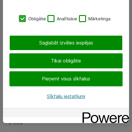
SIA „ATEA”
Obligātie
Analītiskie
Mārketinga
+(371) 67 81 90 50
eShop@atea.lv
Saglabāt izvēles iespējas
Ūnijas 15, Rīga
Tikai obligātie
Sekojiet mums
Pieņemt visus sīkfailus
LinkedIn
Facebook
Sīkfailu iestatījumi
Par Atea
Par Atea