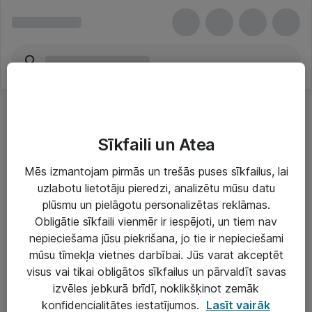
Sīkfaili un Atea
Mēs izmantojam pirmās un trešās puses sīkfailus, lai
uzlabotu lietotāju pieredzi, analizētu mūsu datu
Risinājumi & Pakalpojumi
plūsmu un pielāgotu personalizētas reklāmas.
Obligātie sīkfaili vienmēr ir iespējoti, un tiem nav
IT serviss un atbalsts
nepieciešama jūsu piekrišana, jo tie ir nepieciešami
IT infrastruktūra
mūsu tīmekļa vietnes darbībai. Jūs varat akceptēt
visus vai tikai obligātos sīkfailus un pārvaldīt savas
Darba vietu IT risinājumi
izvēles jebkurā brīdī, noklikšķinot zemāk
Serveri un datu centri
konfidencialitātes iestatījumos.
Lasīt vairāk