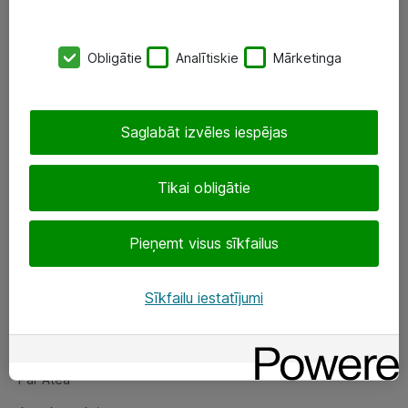
SIA „ATEA”
Obligātie
Analītiskie
Mārketinga
+(371) 67 81 90 50
eShop@atea.lv
Saglabāt izvēles iespējas
Ūnijas 15, Rīga
Tikai obligātie
Sekojiet mums
Pieņemt visus sīkfailus
LinkedIn
Facebook
Sīkfailu iestatījumi
Par Atea
Par Atea