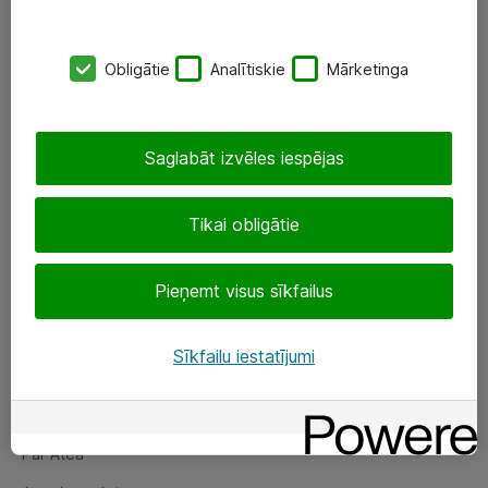
SIA „ATEA”
Obligātie
Analītiskie
Mārketinga
+(371) 67 81 90 50
eShop@atea.lv
Saglabāt izvēles iespējas
Ūnijas 15, Rīga
Tikai obligātie
Sekojiet mums
Pieņemt visus sīkfailus
LinkedIn
Facebook
Sīkfailu iestatījumi
Par Atea
Par Atea