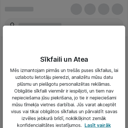
Sīkfaili un Atea
Mēs izmantojam pirmās un trešās puses sīkfailus, lai
uzlabotu lietotāju pieredzi, analizētu mūsu datu
Risinājumi & Pakalpojumi
plūsmu un pielāgotu personalizētas reklāmas.
Obligātie sīkfaili vienmēr ir iespējoti, un tiem nav
IT serviss un atbalsts
nepieciešama jūsu piekrišana, jo tie ir nepieciešami
IT infrastruktūra
mūsu tīmekļa vietnes darbībai. Jūs varat akceptēt
visus vai tikai obligātos sīkfailus un pārvaldīt savas
Darba vietu IT risinājumi
izvēles jebkurā brīdī, noklikšķinot zemāk
Serveri un datu centri
konfidencialitātes iestatījumos.
Lasīt vairāk