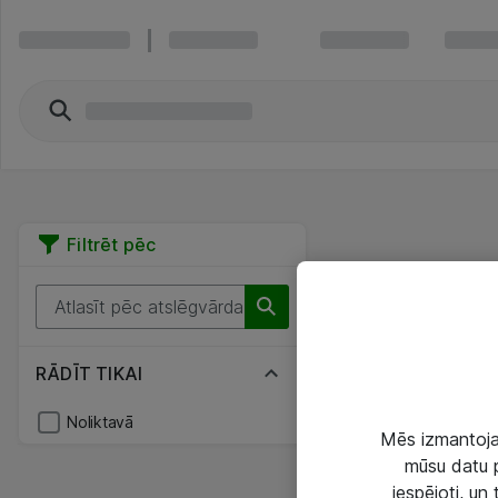
Filtrēt pēc
RĀDĪT TIKAI
Noliktavā
Mēs izmantojam
mūsu datu p
iespējoti, un