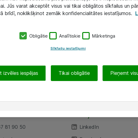
ai. Jūs varat akceptēt visus vai tikai obligātos sīkfailus un pā
rā brīdī, noklikšķinot zemāk konfidencialitātes iestatījumos.
L
Obligātie
Analītiskie
Mārketinga
Sīkfailu iestatījumi
 izvēles iespējas
Tikai obligātie
Pieņemt visu
EA”
Sekojiet mums
67 81 90 50
LinkedIn