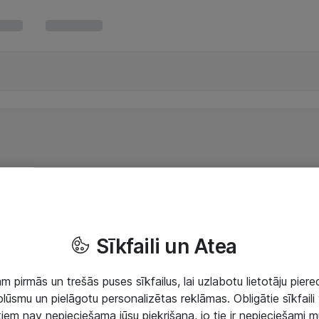
Sīkfaili un Atea
 pirmās un trešās puses sīkfailus, lai uzlabotu lietotāju piered
lūsmu un pielāgotu personalizētas reklāmas. Obligātie sīkfaili 
 tiem nav nepieciešama jūsu piekrišana, jo tie ir nepieciešami 