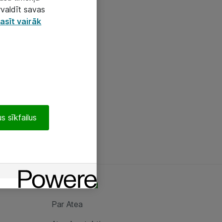
rvaldīt savas
asīt vairāk
s sīkfailus
Par Atea
Par Atea