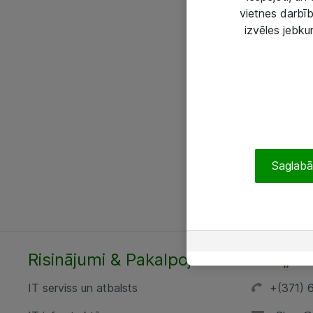
vietnes darbīb
izvēles jebku
Saglabāt
Risinājumi & Pakalpojumi
SIA „AT
IT serviss un atbalsts
+(371) 