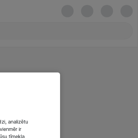
zi, analizētu
vienmēr ir
mūsu tīmekļa