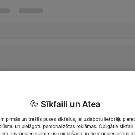
Sīkfaili un Atea
 pirmās un trešās puses sīkfailus, lai uzlabotu lietotāju piered
lūsmu un pielāgotu personalizētas reklāmas. Obligātie sīkfaili 
 tiem nav nepieciešama jūsu piekrišana, jo tie ir nepieciešami 