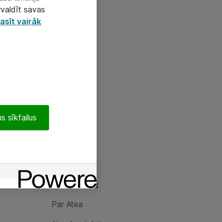
rvaldīt savas
asīt vairāk
s sīkfailus
Par Atea
Par Atea