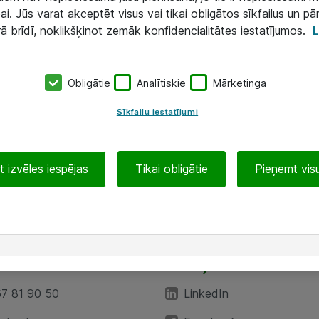
ai. Jūs varat akceptēt visus vai tikai obligātos sīkfailus un pā
rā brīdī, noklikšķinot zemāk konfidencialitātes iestatījumos.
L
Obligātie
Analītiskie
Mārketinga
Sīkfailu iestatījumi
 izvēles iespējas
Tikai obligātie
Pieņemt visu
EA”
Sekojiet mums
67 81 90 50
LinkedIn