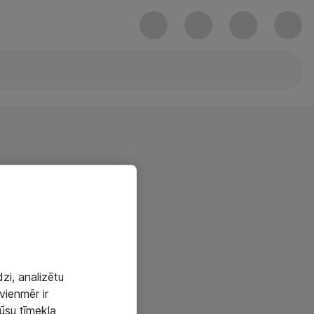
zi, analizētu
vienmēr ir
mūsu tīmekļa