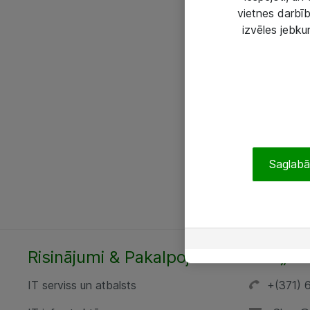
vietnes darbīb
izvēles jebku
Saglabāt
Risinājumi & Pakalpojumi
SIA „AT
IT serviss un atbalsts
+(371) 