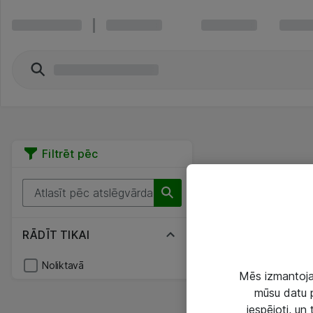
Filtrēt pēc
RĀDĪT TIKAI
Noliktavā
Mēs izmantojam
mūsu datu p
iespējoti, un