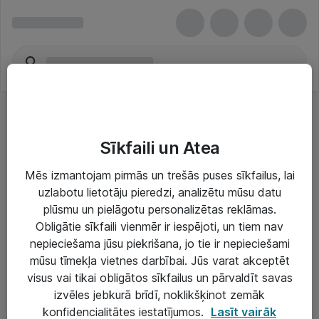
Sīkfaili un Atea
Mēs izmantojam pirmās un trešās puses sīkfailus, lai
uzlabotu lietotāju pieredzi, analizētu mūsu datu
Risinājumi & Pakalpojumi
plūsmu un pielāgotu personalizētas reklāmas.
Obligātie sīkfaili vienmēr ir iespējoti, un tiem nav
IT serviss un atbalsts
nepieciešama jūsu piekrišana, jo tie ir nepieciešami
IT infrastruktūra
mūsu tīmekļa vietnes darbībai. Jūs varat akceptēt
visus vai tikai obligātos sīkfailus un pārvaldīt savas
Darba vietu IT risinājumi
izvēles jebkurā brīdī, noklikšķinot zemāk
Serveri un datu centri
konfidencialitātes iestatījumos.
Lasīt vairāk