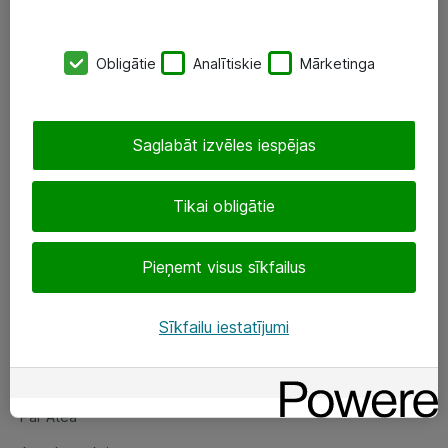
SIA „ATEA”
Obligātie
Analītiskie
Mārketinga
+(371) 67 81 90 50
eShop@atea.lv
Saglabāt izvēles iespējas
Ūnijas 15, Rīga
Tikai obligātie
Sekojiet mums
Pieņemt visus sīkfailus
LinkedIn
Facebook
Sīkfailu iestatījumi
Par Atea
Par Atea