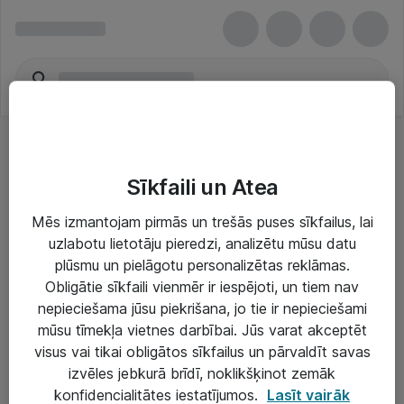
Sīkfaili un Atea
Mēs izmantojam pirmās un trešās puses sīkfailus, lai
uzlabotu lietotāju pieredzi, analizētu mūsu datu
Risinājumi & Pakalpojumi
plūsmu un pielāgotu personalizētas reklāmas.
Obligātie sīkfaili vienmēr ir iespējoti, un tiem nav
IT serviss un atbalsts
nepieciešama jūsu piekrišana, jo tie ir nepieciešami
IT infrastruktūra
mūsu tīmekļa vietnes darbībai. Jūs varat akceptēt
visus vai tikai obligātos sīkfailus un pārvaldīt savas
Darba vietu IT risinājumi
izvēles jebkurā brīdī, noklikšķinot zemāk
Serveri un datu centri
konfidencialitātes iestatījumos.
Lasīt vairāk