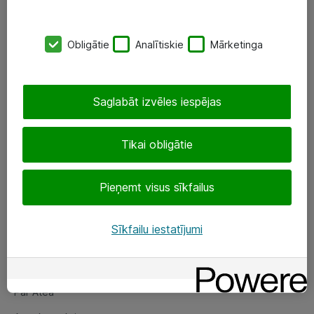
SIA „ATEA”
Obligātie
Analītiskie
Mārketinga
+(371) 67 81 90 50
eShop@atea.lv
Saglabāt izvēles iespējas
Ūnijas 15, Rīga
Tikai obligātie
Sekojiet mums
Pieņemt visus sīkfailus
LinkedIn
Facebook
Sīkfailu iestatījumi
Par Atea
Par Atea