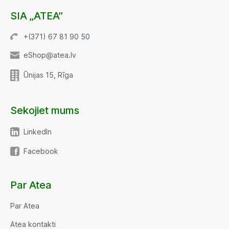
SIA „ATEA”
+(371) 67 81 90 50
eShop@atea.lv
Ūnijas 15, Rīga
Sekojiet mums
LinkedIn
Facebook
Par Atea
Par Atea
Atea kontakti