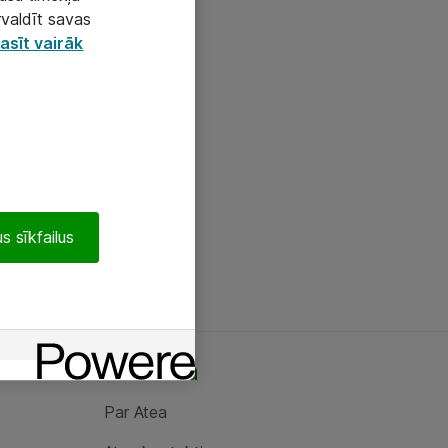
rvaldīt savas
asīt vairāk
s sīkfailus
Par Atea
Par Atea