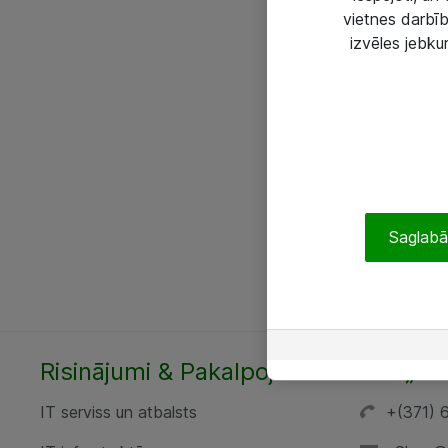
vietnes darbīb
izvēles jebku
Saglabāt
Risinājumi & Pakalpojumi
SIA „AT
IT serviss un atbalsts
+(371) 