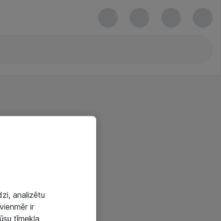
zi, analizētu
vienmēr ir
mūsu tīmekļa