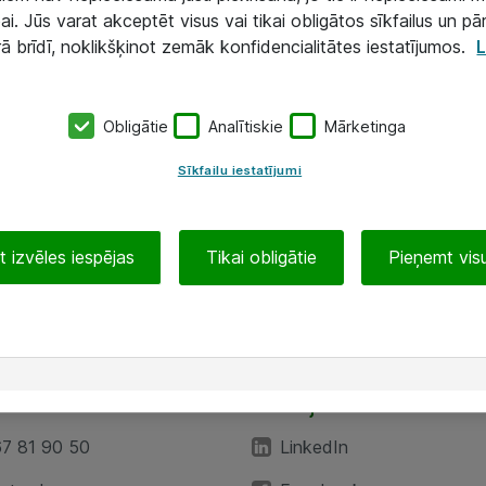
ai. Jūs varat akceptēt visus vai tikai obligātos sīkfailus un pā
rā brīdī, noklikšķinot zemāk konfidencialitātes iestatījumos.
L
Obligātie
Analītiskie
Mārketinga
Sīkfailu iestatījumi
 izvēles iespējas
Tikai obligātie
Pieņemt visu
EA”
Sekojiet mums
67 81 90 50
LinkedIn