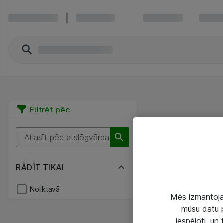
Filtrēt pēc
RĀDĪT TIKAI
Noliktavā
Mēs izmantojam
mūsu datu p
iespējoti, un