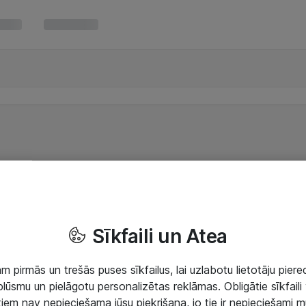
Sīkfaili un Atea
 pirmās un trešās puses sīkfailus, lai uzlabotu lietotāju piered
lūsmu un pielāgotu personalizētas reklāmas. Obligātie sīkfaili 
 tiem nav nepieciešama jūsu piekrišana, jo tie ir nepieciešami 