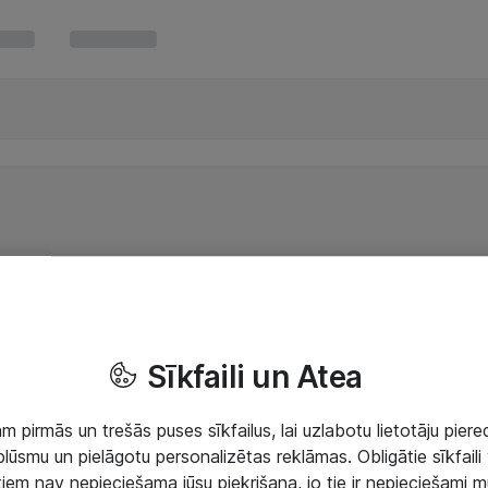
Sīkfaili un Atea
 pirmās un trešās puses sīkfailus, lai uzlabotu lietotāju piered
lūsmu un pielāgotu personalizētas reklāmas. Obligātie sīkfaili 
 tiem nav nepieciešama jūsu piekrišana, jo tie ir nepieciešami 