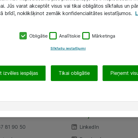
ai. Jūs varat akceptēt visus vai tikai obligātos sīkfailus un pā
rā brīdī, noklikšķinot zemāk konfidencialitātes iestatījumos.
L
Obligātie
Analītiskie
Mārketinga
Sīkfailu iestatījumi
 izvēles iespējas
Tikai obligātie
Pieņemt visu
EA”
Sekojiet mums
67 81 90 50
LinkedIn