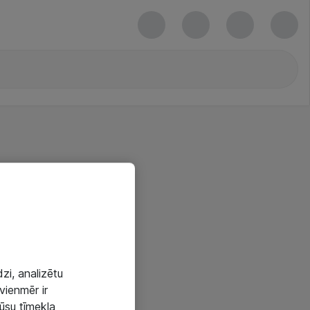
zi, analizētu
vienmēr ir
mūsu tīmekļa