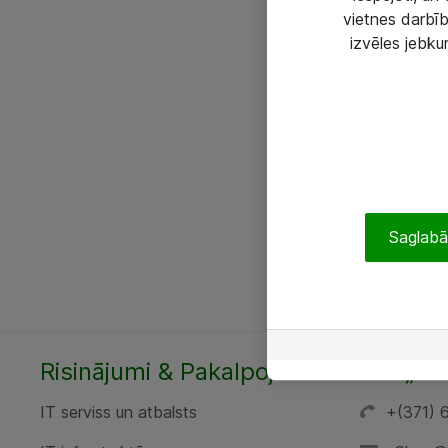
vietnes darbīb
izvēles jebku
Saglabāt
Risinājumi & Pakalpojumi
SIA „AT
IT serviss un atbalsts
+(371) 