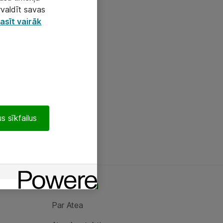
rvaldīt savas
asīt vairāk
s sīkfailus
Par Atea
Par Atea