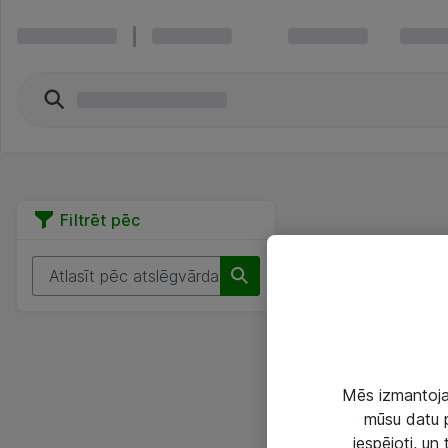
Filtrēt pēc
Mēs izmantojam
mūsu datu p
iespējoti, un