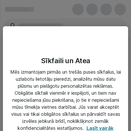
Sīkfaili un Atea
Mēs izmantojam pirmās un trešās puses sīkfailus, lai
uzlabotu lietotāju pieredzi, analizētu mūsu datu
Risinājumi & Pakalpojumi
plūsmu un pielāgotu personalizētas reklāmas.
Obligātie sīkfaili vienmēr ir iespējoti, un tiem nav
IT serviss un atbalsts
nepieciešama jūsu piekrišana, jo tie ir nepieciešami
IT infrastruktūra
mūsu tīmekļa vietnes darbībai. Jūs varat akceptēt
visus vai tikai obligātos sīkfailus un pārvaldīt savas
Darba vietu IT risinājumi
izvēles jebkurā brīdī, noklikšķinot zemāk
Serveri un datu centri
konfidencialitātes iestatījumos.
Lasīt vairāk