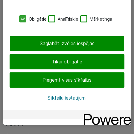
SIA „ATEA”
Obligātie
Analītiskie
Mārketinga
+(371) 67 81 90 50
eShop@atea.lv
Saglabāt izvēles iespējas
Ūnijas 15, Rīga
Tikai obligātie
Sekojiet mums
Pieņemt visus sīkfailus
LinkedIn
Facebook
Sīkfailu iestatījumi
Par Atea
Par Atea