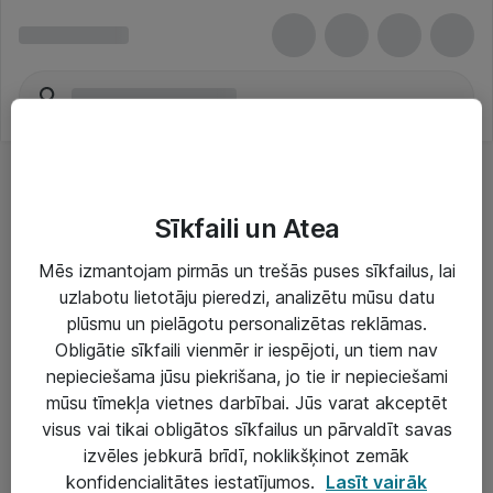
Sīkfaili un Atea
Mēs izmantojam pirmās un trešās puses sīkfailus, lai
uzlabotu lietotāju pieredzi, analizētu mūsu datu
Risinājumi & Pakalpojumi
plūsmu un pielāgotu personalizētas reklāmas.
Obligātie sīkfaili vienmēr ir iespējoti, un tiem nav
IT serviss un atbalsts
nepieciešama jūsu piekrišana, jo tie ir nepieciešami
IT infrastruktūra
mūsu tīmekļa vietnes darbībai. Jūs varat akceptēt
visus vai tikai obligātos sīkfailus un pārvaldīt savas
Darba vietu IT risinājumi
izvēles jebkurā brīdī, noklikšķinot zemāk
Serveri un datu centri
konfidencialitātes iestatījumos.
Lasīt vairāk