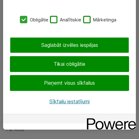
SIA „ATEA”
Obligātie
Analītiskie
Mārketinga
+(371) 67 81 90 50
eShop@atea.lv
Saglabāt izvēles iespējas
Ūnijas 15, Rīga
Tikai obligātie
Sekojiet mums
Pieņemt visus sīkfailus
LinkedIn
Facebook
Sīkfailu iestatījumi
Par Atea
Par Atea