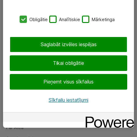
SIA „ATEA”
Obligātie
Analītiskie
Mārketinga
+(371) 67 81 90 50
eShop@atea.lv
Saglabāt izvēles iespējas
Ūnijas 15, Rīga
Tikai obligātie
Sekojiet mums
Pieņemt visus sīkfailus
LinkedIn
Facebook
Sīkfailu iestatījumi
Par Atea
Par Atea