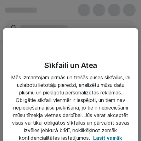
Sīkfaili un Atea
Mēs izmantojam pirmās un trešās puses sīkfailus, lai
uzlabotu lietotāju pieredzi, analizētu mūsu datu
Risinājumi & Pakalpojumi
plūsmu un pielāgotu personalizētas reklāmas.
Obligātie sīkfaili vienmēr ir iespējoti, un tiem nav
IT serviss un atbalsts
nepieciešama jūsu piekrišana, jo tie ir nepieciešami
IT infrastruktūra
mūsu tīmekļa vietnes darbībai. Jūs varat akceptēt
visus vai tikai obligātos sīkfailus un pārvaldīt savas
Darba vietu IT risinājumi
izvēles jebkurā brīdī, noklikšķinot zemāk
Serveri un datu centri
konfidencialitātes iestatījumos.
Lasīt vairāk