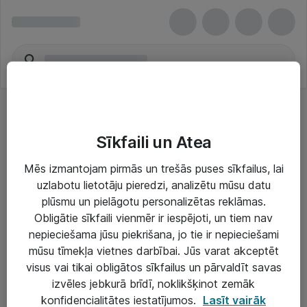
Sīkfaili un Atea
Mēs izmantojam pirmās un trešās puses sīkfailus, lai
uzlabotu lietotāju pieredzi, analizētu mūsu datu
Risinājumi & Pakalpojumi
plūsmu un pielāgotu personalizētas reklāmas.
Obligātie sīkfaili vienmēr ir iespējoti, un tiem nav
IT serviss un atbalsts
nepieciešama jūsu piekrišana, jo tie ir nepieciešami
IT infrastruktūra
mūsu tīmekļa vietnes darbībai. Jūs varat akceptēt
visus vai tikai obligātos sīkfailus un pārvaldīt savas
Darba vietu IT risinājumi
izvēles jebkurā brīdī, noklikšķinot zemāk
Serveri un datu centri
konfidencialitātes iestatījumos.
Lasīt vairāk