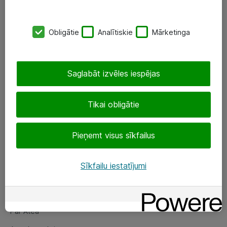
SIA „ATEA”
Obligātie
Analītiskie
Mārketinga
+(371) 67 81 90 50
eShop@atea.lv
Saglabāt izvēles iespējas
Ūnijas 15, Rīga
Tikai obligātie
Sekojiet mums
Pieņemt visus sīkfailus
LinkedIn
Facebook
Sīkfailu iestatījumi
Par Atea
Par Atea