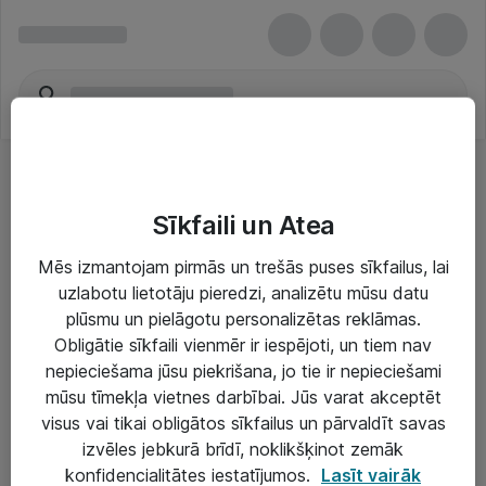
Sīkfaili un Atea
Mēs izmantojam pirmās un trešās puses sīkfailus, lai
uzlabotu lietotāju pieredzi, analizētu mūsu datu
Risinājumi & Pakalpojumi
plūsmu un pielāgotu personalizētas reklāmas.
Obligātie sīkfaili vienmēr ir iespējoti, un tiem nav
IT serviss un atbalsts
nepieciešama jūsu piekrišana, jo tie ir nepieciešami
IT infrastruktūra
mūsu tīmekļa vietnes darbībai. Jūs varat akceptēt
visus vai tikai obligātos sīkfailus un pārvaldīt savas
Darba vietu IT risinājumi
izvēles jebkurā brīdī, noklikšķinot zemāk
Serveri un datu centri
konfidencialitātes iestatījumos.
Lasīt vairāk