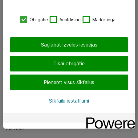
SIA „ATEA”
Obligātie
Analītiskie
Mārketinga
+(371) 67 81 90 50
eShop@atea.lv
Saglabāt izvēles iespējas
Ūnijas 15, Rīga
Tikai obligātie
Sekojiet mums
Pieņemt visus sīkfailus
LinkedIn
Facebook
Sīkfailu iestatījumi
Par Atea
Par Atea